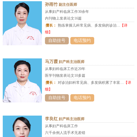
孙雨竹
副主任医师
从事妇产科临床工作30余年
内刊物上发表论文16篇
擅长：
熟练掌握儿科常见病、多发病的诊治…
【详
细】
自助挂号
电话预约
马万霞
妇产科主治医师
从事妇科临床工作近20年
医学刊物发表论文10多篇
擅长：
对诊治妇科常见病、多发病积累了丰富…
【详
细】
自助挂号
电话预约
李良红
妇产科主治医师
从事妇产科临床工作
六千余例人流手术无差错