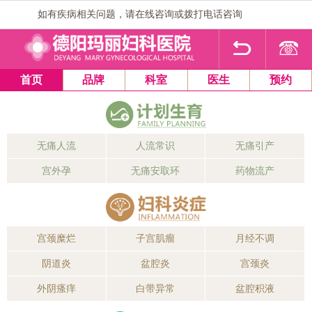
如有疾病相关问题，请在线咨询或拨打电话咨询
1
2
3
4
首页
品牌
科室
医生
预约
无痛人流
人流常识
无痛引产
宫外孕
无痛安取环
药物流产
宫颈糜烂
子宫肌瘤
月经不调
阴道炎
盆腔炎
宫颈炎
外阴瘙痒
白带异常
盆腔积液