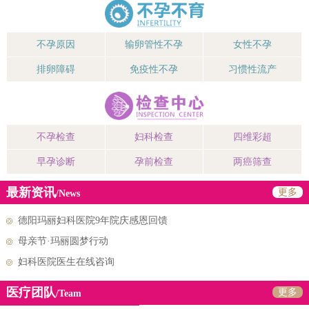
不孕原因
输卵管性不孕
女性不孕
排卵障碍
免疫性不孕
习惯性流产
不孕检查
妇科检查
四维彩超
早孕诊断
孕前检查
两癌筛查
最新资讯
更多
/News
德阳玛丽妇科医院9年院庆感恩回馈
母亲节·玛丽圆梦行动
妇科医院医生在线咨询
医疗团队
更多
/Team