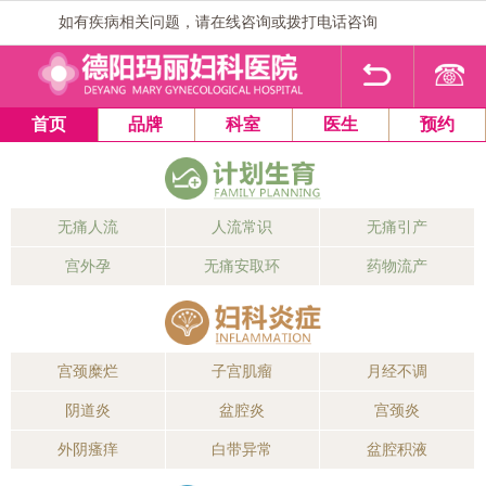
如有疾病相关问题，请在线咨询或拨打电话咨询
1
2
3
4
首页
品牌
科室
医生
预约
无痛人流
人流常识
无痛引产
宫外孕
无痛安取环
药物流产
宫颈糜烂
子宫肌瘤
月经不调
阴道炎
盆腔炎
宫颈炎
外阴瘙痒
白带异常
盆腔积液