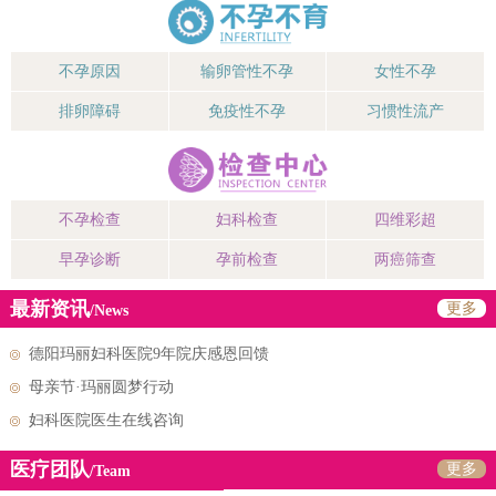
不孕原因
输卵管性不孕
女性不孕
排卵障碍
免疫性不孕
习惯性流产
不孕检查
妇科检查
四维彩超
早孕诊断
孕前检查
两癌筛查
最新资讯
更多
/News
德阳玛丽妇科医院9年院庆感恩回馈
母亲节·玛丽圆梦行动
妇科医院医生在线咨询
医疗团队
更多
/Team