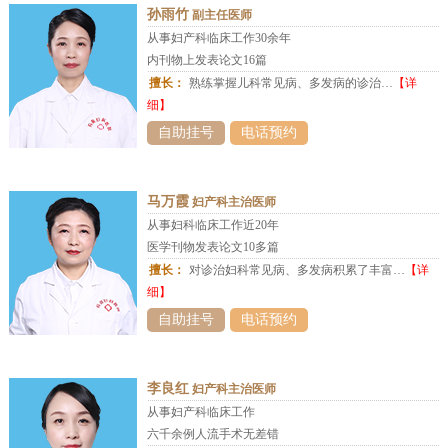
孙雨竹
副主任医师
从事妇产科临床工作30余年
内刊物上发表论文16篇
擅长：
熟练掌握儿科常见病、多发病的诊治…
【详
细】
自助挂号
电话预约
马万霞
妇产科主治医师
从事妇科临床工作近20年
医学刊物发表论文10多篇
擅长：
对诊治妇科常见病、多发病积累了丰富…
【详
细】
自助挂号
电话预约
李良红
妇产科主治医师
从事妇产科临床工作
六千余例人流手术无差错