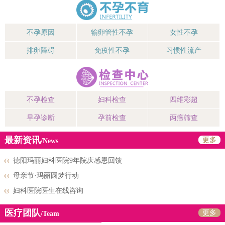
不孕原因
输卵管性不孕
女性不孕
排卵障碍
免疫性不孕
习惯性流产
不孕检查
妇科检查
四维彩超
早孕诊断
孕前检查
两癌筛查
最新资讯
更多
/News
德阳玛丽妇科医院9年院庆感恩回馈
母亲节·玛丽圆梦行动
妇科医院医生在线咨询
医疗团队
更多
/Team