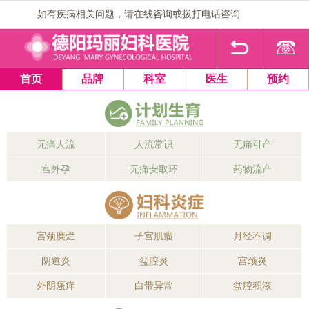
如有疾病相关问题，请在线咨询或拨打电话咨询
1
2
3
4
首页
品牌
科室
医生
预约
无痛人流
人流常识
无痛引产
宫外孕
无痛安取环
药物流产
宫颈糜烂
子宫肌瘤
月经不调
阴道炎
盆腔炎
宫颈炎
外阴瘙痒
白带异常
盆腔积液