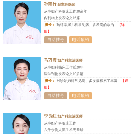
孙雨竹
副主任医师
从事妇产科临床工作30余年
内刊物上发表论文16篇
擅长：
熟练掌握儿科常见病、多发病的诊治…
【详
细】
自助挂号
电话预约
马万霞
妇产科主治医师
从事妇科临床工作近20年
医学刊物发表论文10多篇
擅长：
对诊治妇科常见病、多发病积累了丰富…
【详
细】
自助挂号
电话预约
李良红
妇产科主治医师
从事妇产科临床工作
六千余例人流手术无差错