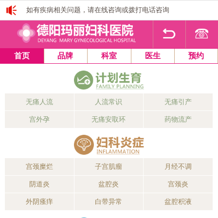
如有疾病相关问题，请在线咨询或拨打电话咨询
首页
品牌
科室
医生
预约
无痛人流
人流常识
无痛引产
宫外孕
无痛安取环
药物流产
宫颈糜烂
子宫肌瘤
月经不调
阴道炎
盆腔炎
宫颈炎
外阴瘙痒
白带异常
盆腔积液