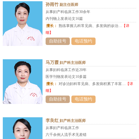
孙雨竹
副主任医师
从事妇产科临床工作30余年
内刊物上发表论文16篇
擅长：
熟练掌握儿科常见病、多发病的诊治…
【详
细】
自助挂号
电话预约
马万霞
妇产科主治医师
从事妇科临床工作近20年
医学刊物发表论文10多篇
擅长：
对诊治妇科常见病、多发病积累了丰富…
【详
细】
自助挂号
电话预约
李良红
妇产科主治医师
从事妇产科临床工作
六千余例人流手术无差错