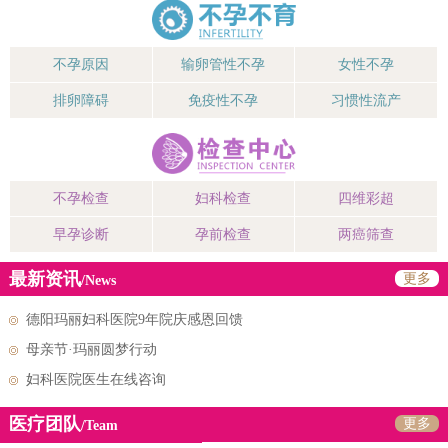
不孕原因
输卵管性不孕
女性不孕
排卵障碍
免疫性不孕
习惯性流产
不孕检查
妇科检查
四维彩超
早孕诊断
孕前检查
两癌筛查
最新资讯
更多
/News
德阳玛丽妇科医院9年院庆感恩回馈
母亲节·玛丽圆梦行动
妇科医院医生在线咨询
医疗团队
更多
/Team