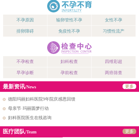
不孕原因
输卵管性不孕
女性不孕
排卵障碍
免疫性不孕
习惯性流产
不孕检查
妇科检查
四维彩超
早孕诊断
孕前检查
两癌筛查
最新资讯
更多
/News
德阳玛丽妇科医院9年院庆感恩回馈
母亲节·玛丽圆梦行动
妇科医院医生在线咨询
医疗团队
更多
/Team