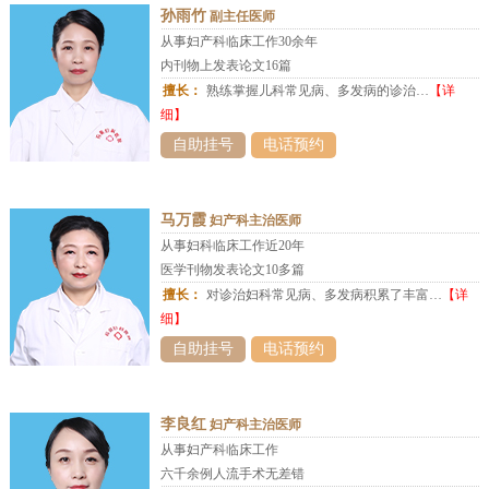
孙雨竹
副主任医师
从事妇产科临床工作30余年
内刊物上发表论文16篇
擅长：
熟练掌握儿科常见病、多发病的诊治…
【详
细】
自助挂号
电话预约
马万霞
妇产科主治医师
从事妇科临床工作近20年
医学刊物发表论文10多篇
擅长：
对诊治妇科常见病、多发病积累了丰富…
【详
细】
自助挂号
电话预约
李良红
妇产科主治医师
从事妇产科临床工作
六千余例人流手术无差错