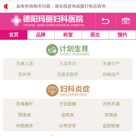
如有疾病相关问题，请在线咨询或拨打电话咨询
1
2
3
4
首页
品牌
科室
医生
预约
无痛人流
人流常识
无痛引产
宫外孕
无痛安取环
药物流产
宫颈糜烂
子宫肌瘤
月经不调
阴道炎
盆腔炎
宫颈炎
外阴瘙痒
白带异常
盆腔积液