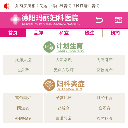
如有疾病相关问题，请在线咨询或拨打电话咨询
1
2
3
4
首页
品牌
科室
医生
预约
无痛人流
人流常识
无痛引产
宫外孕
无痛安取环
药物流产
宫颈糜烂
子宫肌瘤
月经不调
阴道炎
盆腔炎
宫颈炎
外阴瘙痒
白带异常
盆腔积液