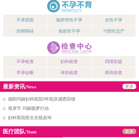
不孕原因
输卵管性不孕
女性不孕
排卵障碍
免疫性不孕
习惯性流产
不孕检查
妇科检查
四维彩超
早孕诊断
孕前检查
两癌筛查
最新资讯
更多
/News
德阳玛丽妇科医院9年院庆感恩回馈
母亲节·玛丽圆梦行动
妇科医院医生在线咨询
医疗团队
更多
/Team