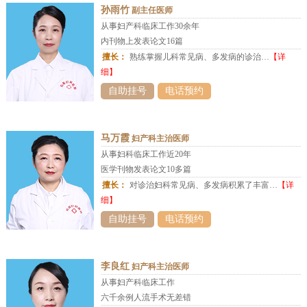
孙雨竹
副主任医师
从事妇产科临床工作30余年
内刊物上发表论文16篇
擅长：
熟练掌握儿科常见病、多发病的诊治…
【详
细】
自助挂号
电话预约
马万霞
妇产科主治医师
从事妇科临床工作近20年
医学刊物发表论文10多篇
擅长：
对诊治妇科常见病、多发病积累了丰富…
【详
细】
自助挂号
电话预约
李良红
妇产科主治医师
从事妇产科临床工作
六千余例人流手术无差错