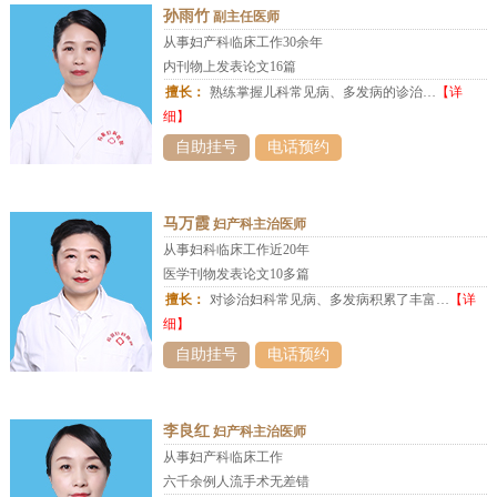
孙雨竹
副主任医师
从事妇产科临床工作30余年
内刊物上发表论文16篇
擅长：
熟练掌握儿科常见病、多发病的诊治…
【详
细】
自助挂号
电话预约
马万霞
妇产科主治医师
从事妇科临床工作近20年
医学刊物发表论文10多篇
擅长：
对诊治妇科常见病、多发病积累了丰富…
【详
细】
自助挂号
电话预约
李良红
妇产科主治医师
从事妇产科临床工作
六千余例人流手术无差错