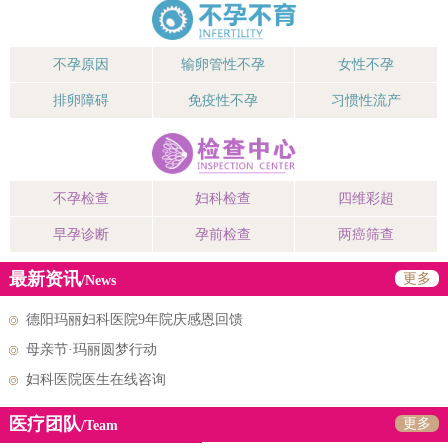
不孕原因
输卵管性不孕
女性不孕
排卵障碍
免疫性不孕
习惯性流产
不孕检查
妇科检查
四维彩超
早孕诊断
孕前检查
两癌筛查
最新资讯
更多
/News
德阳玛丽妇科医院9年院庆感恩回馈
母亲节·玛丽圆梦行动
妇科医院医生在线咨询
医疗团队
更多
/Team