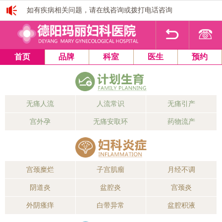
如有疾病相关问题，请在线咨询或拨打电话咨询
1
2
3
4
首页
品牌
科室
医生
预约
无痛人流
人流常识
无痛引产
宫外孕
无痛安取环
药物流产
宫颈糜烂
子宫肌瘤
月经不调
阴道炎
盆腔炎
宫颈炎
外阴瘙痒
白带异常
盆腔积液