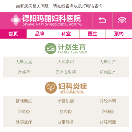
如有疾病相关问题，请在线咨询或拨打电话咨询
1
2
3
4
首页
品牌
科室
医生
预约
无痛人流
人流常识
无痛引产
宫外孕
无痛安取环
药物流产
宫颈糜烂
子宫肌瘤
月经不调
阴道炎
盆腔炎
宫颈炎
外阴瘙痒
白带异常
盆腔积液