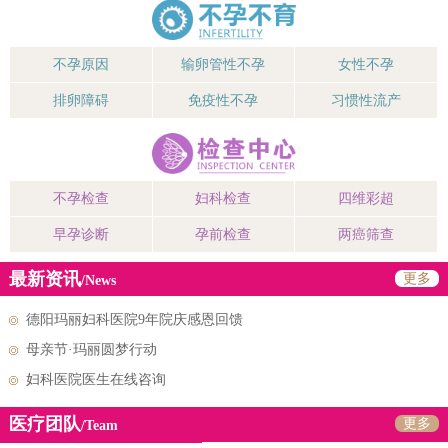
不孕原因
输卵管性不孕
女性不孕
排卵障碍
免疫性不孕
习惯性流产
不孕检查
妇科检查
四维彩超
早孕诊断
孕前检查
两癌筛查
最新资讯
更多
/News
德阳玛丽妇科医院9年院庆感恩回馈
母亲节·玛丽圆梦行动
妇科医院医生在线咨询
医疗团队
更多
/Team