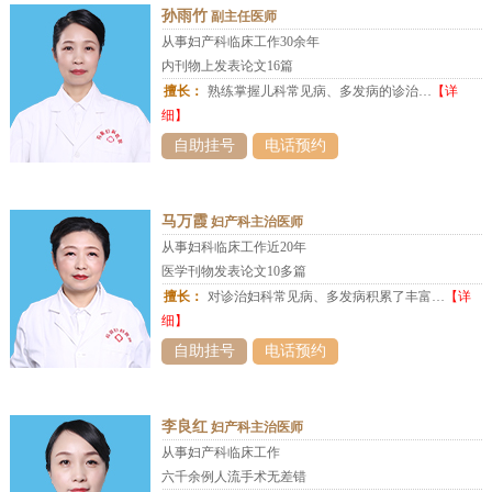
孙雨竹
副主任医师
从事妇产科临床工作30余年
内刊物上发表论文16篇
擅长：
熟练掌握儿科常见病、多发病的诊治…
【详
细】
自助挂号
电话预约
马万霞
妇产科主治医师
从事妇科临床工作近20年
医学刊物发表论文10多篇
擅长：
对诊治妇科常见病、多发病积累了丰富…
【详
细】
自助挂号
电话预约
李良红
妇产科主治医师
从事妇产科临床工作
六千余例人流手术无差错