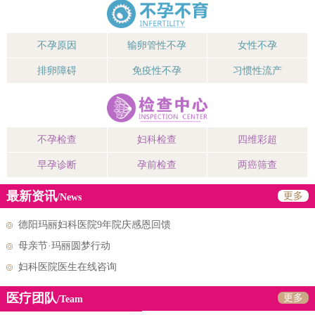
不孕原因
输卵管性不孕
女性不孕
排卵障碍
免疫性不孕
习惯性流产
不孕检查
妇科检查
四维彩超
早孕诊断
孕前检查
两癌筛查
最新资讯
更多
/News
德阳玛丽妇科医院9年院庆感恩回馈
母亲节·玛丽圆梦行动
妇科医院医生在线咨询
医疗团队
更多
/Team