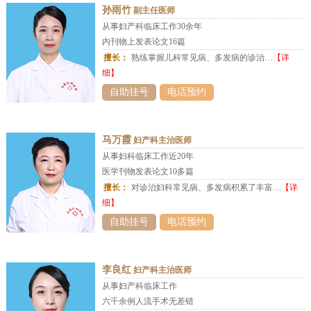
孙雨竹
副主任医师
从事妇产科临床工作30余年
内刊物上发表论文16篇
擅长：
熟练掌握儿科常见病、多发病的诊治…
【详
细】
自助挂号
电话预约
马万霞
妇产科主治医师
从事妇科临床工作近20年
医学刊物发表论文10多篇
擅长：
对诊治妇科常见病、多发病积累了丰富…
【详
细】
自助挂号
电话预约
李良红
妇产科主治医师
从事妇产科临床工作
六千余例人流手术无差错