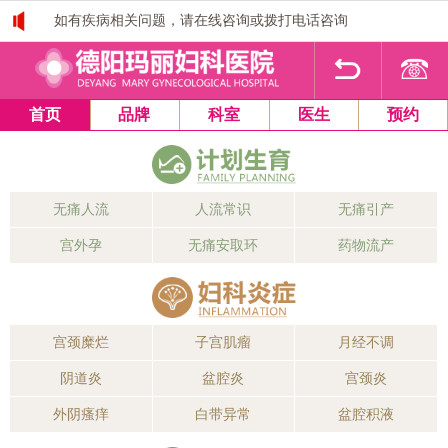
如有疾病相关问题，请在线咨询或拨打电话咨询
1
2
3
4
首页
品牌
科室
医生
预约
无痛人流
人流常识
无痛引产
宫外孕
无痛安取环
药物流产
宫颈糜烂
子宫肌瘤
月经不调
阴道炎
盆腔炎
宫颈炎
外阴瘙痒
白带异常
盆腔积液