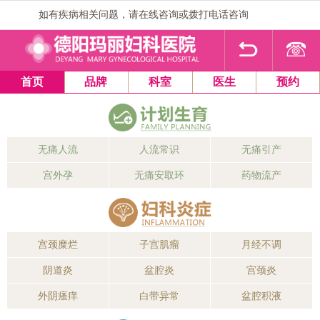
如有疾病相关问题，请在线咨询或拨打电话咨询
1
2
3
4
首页
品牌
科室
医生
预约
无痛人流
人流常识
无痛引产
宫外孕
无痛安取环
药物流产
宫颈糜烂
子宫肌瘤
月经不调
阴道炎
盆腔炎
宫颈炎
外阴瘙痒
白带异常
盆腔积液