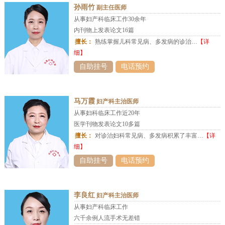
孙雨竹
副主任医师
从事妇产科临床工作30余年
内刊物上发表论文16篇
擅长：
熟练掌握儿科常见病、多发病的诊治…
【详
细】
自助挂号
电话预约
马万霞
妇产科主治医师
从事妇科临床工作近20年
医学刊物发表论文10多篇
擅长：
对诊治妇科常见病、多发病积累了丰富…
【详
细】
自助挂号
电话预约
李良红
妇产科主治医师
从事妇产科临床工作
六千余例人流手术无差错