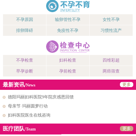
不孕原因
输卵管性不孕
女性不孕
排卵障碍
免疫性不孕
习惯性流产
不孕检查
妇科检查
四维彩超
早孕诊断
孕前检查
两癌筛查
最新资讯
更多
/News
德阳玛丽妇科医院9年院庆感恩回馈
母亲节·玛丽圆梦行动
妇科医院医生在线咨询
医疗团队
更多
/Team