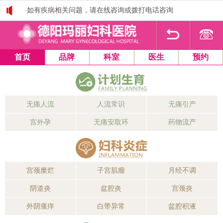
如有疾病相关问题，请在线咨询或拨打电话咨询
1
2
3
4
首页
品牌
科室
医生
预约
无痛人流
人流常识
无痛引产
宫外孕
无痛安取环
药物流产
宫颈糜烂
子宫肌瘤
月经不调
阴道炎
盆腔炎
宫颈炎
外阴瘙痒
白带异常
盆腔积液