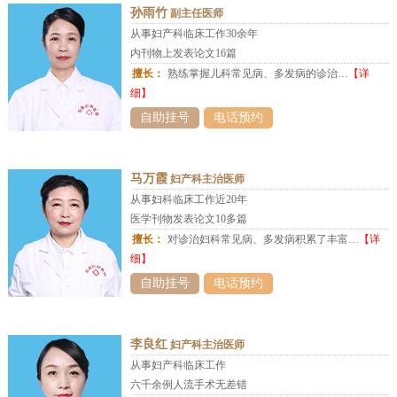
孙雨竹
副主任医师
从事妇产科临床工作30余年
内刊物上发表论文16篇
擅长：
熟练掌握儿科常见病、多发病的诊治…
【详
细】
自助挂号
电话预约
马万霞
妇产科主治医师
从事妇科临床工作近20年
医学刊物发表论文10多篇
擅长：
对诊治妇科常见病、多发病积累了丰富…
【详
细】
自助挂号
电话预约
李良红
妇产科主治医师
从事妇产科临床工作
六千余例人流手术无差错