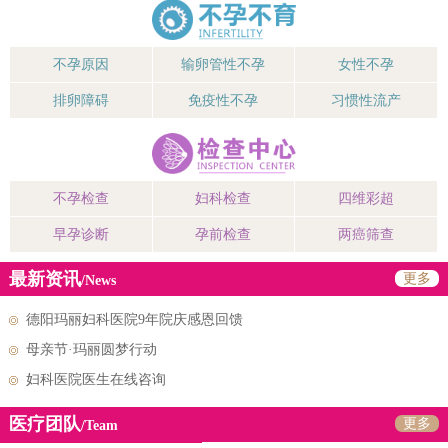
不孕原因
输卵管性不孕
女性不孕
排卵障碍
免疫性不孕
习惯性流产
不孕检查
妇科检查
四维彩超
早孕诊断
孕前检查
两癌筛查
最新资讯
更多
/News
德阳玛丽妇科医院9年院庆感恩回馈
母亲节·玛丽圆梦行动
妇科医院医生在线咨询
医疗团队
更多
/Team