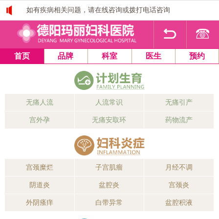
如有疾病相关问题，请在线咨询或拨打电话咨询
1
2
3
4
首页
品牌
科室
医生
预约
无痛人流
人流常识
无痛引产
宫外孕
无痛安取环
药物流产
宫颈糜烂
子宫肌瘤
月经不调
阴道炎
盆腔炎
宫颈炎
外阴瘙痒
白带异常
盆腔积液