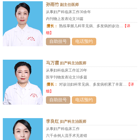
孙雨竹
副主任医师
从事妇产科临床工作30余年
内刊物上发表论文16篇
擅长：
熟练掌握儿科常见病、多发病的诊治…
【详
细】
自助挂号
电话预约
马万霞
妇产科主治医师
从事妇科临床工作近20年
医学刊物发表论文10多篇
擅长：
对诊治妇科常见病、多发病积累了丰富…
【详
细】
自助挂号
电话预约
李良红
妇产科主治医师
从事妇产科临床工作
六千余例人流手术无差错