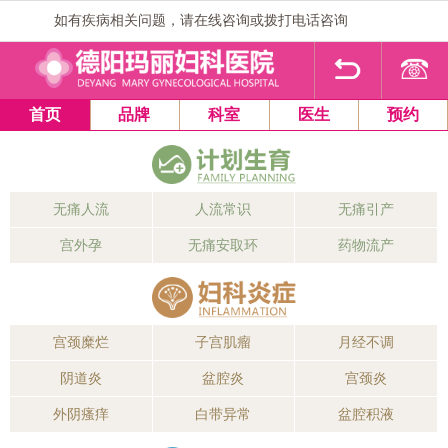
如有疾病相关问题，请在线咨询或拨打电话咨询
1
2
3
4
首页
品牌
科室
医生
预约
无痛人流
人流常识
无痛引产
宫外孕
无痛安取环
药物流产
宫颈糜烂
子宫肌瘤
月经不调
阴道炎
盆腔炎
宫颈炎
外阴瘙痒
白带异常
盆腔积液