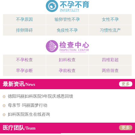
不孕原因
输卵管性不孕
女性不孕
排卵障碍
免疫性不孕
习惯性流产
不孕检查
妇科检查
四维彩超
早孕诊断
孕前检查
两癌筛查
最新资讯
更多
/News
德阳玛丽妇科医院9年院庆感恩回馈
母亲节·玛丽圆梦行动
妇科医院医生在线咨询
医疗团队
更多
/Team