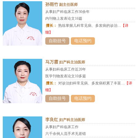
孙雨竹
副主任医师
从事妇产科临床工作30余年
内刊物上发表论文16篇
擅长：
熟练掌握儿科常见病、多发病的诊治…
【详
细】
自助挂号
电话预约
马万霞
妇产科主治医师
从事妇科临床工作近20年
医学刊物发表论文10多篇
擅长：
对诊治妇科常见病、多发病积累了丰富…
【详
细】
自助挂号
电话预约
李良红
妇产科主治医师
从事妇产科临床工作
六千余例人流手术无差错