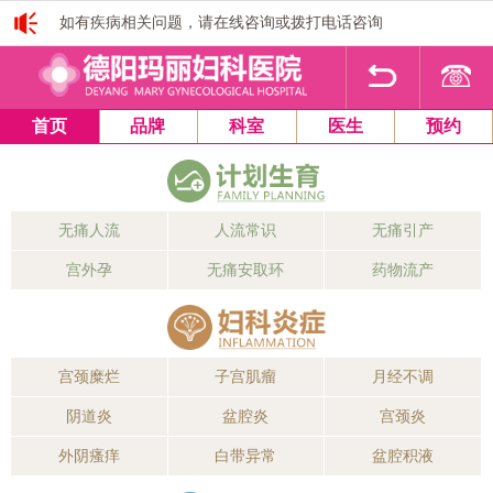
如有疾病相关问题，请在线咨询或拨打电话咨询
1
2
3
4
首页
品牌
科室
医生
预约
无痛人流
人流常识
无痛引产
宫外孕
无痛安取环
药物流产
宫颈糜烂
子宫肌瘤
月经不调
阴道炎
盆腔炎
宫颈炎
外阴瘙痒
白带异常
盆腔积液