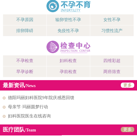
不孕原因
输卵管性不孕
女性不孕
排卵障碍
免疫性不孕
习惯性流产
不孕检查
妇科检查
四维彩超
早孕诊断
孕前检查
两癌筛查
最新资讯
更多
/News
德阳玛丽妇科医院9年院庆感恩回馈
母亲节·玛丽圆梦行动
妇科医院医生在线咨询
医疗团队
更多
/Team