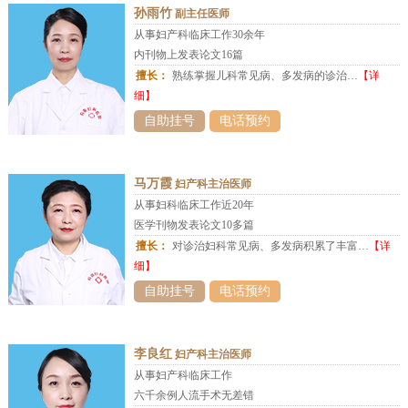
孙雨竹
副主任医师
从事妇产科临床工作30余年
内刊物上发表论文16篇
擅长：
熟练掌握儿科常见病、多发病的诊治…
【详
细】
自助挂号
电话预约
马万霞
妇产科主治医师
从事妇科临床工作近20年
医学刊物发表论文10多篇
擅长：
对诊治妇科常见病、多发病积累了丰富…
【详
细】
自助挂号
电话预约
李良红
妇产科主治医师
从事妇产科临床工作
六千余例人流手术无差错