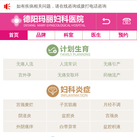
如有疾病相关问题，请在线咨询或拨打电话咨询
1
2
3
4
首页
品牌
科室
医生
预约
无痛人流
人流常识
无痛引产
宫外孕
无痛安取环
药物流产
宫颈糜烂
子宫肌瘤
月经不调
阴道炎
盆腔炎
宫颈炎
外阴瘙痒
白带异常
盆腔积液