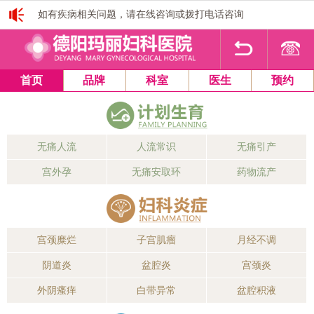
如有疾病相关问题，请在线咨询或拨打电话咨询
1
2
3
4
首页
品牌
科室
医生
预约
无痛人流
人流常识
无痛引产
宫外孕
无痛安取环
药物流产
宫颈糜烂
子宫肌瘤
月经不调
阴道炎
盆腔炎
宫颈炎
外阴瘙痒
白带异常
盆腔积液