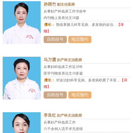
孙雨竹
副主任医师
从事妇产科临床工作30余年
内刊物上发表论文16篇
擅长：
熟练掌握儿科常见病、多发病的诊治…
【详
细】
自助挂号
电话预约
马万霞
妇产科主治医师
从事妇科临床工作近20年
医学刊物发表论文10多篇
擅长：
对诊治妇科常见病、多发病积累了丰富…
【详
细】
自助挂号
电话预约
李良红
妇产科主治医师
从事妇产科临床工作
六千余例人流手术无差错