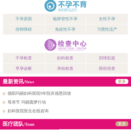
不孕原因
输卵管性不孕
女性不孕
排卵障碍
免疫性不孕
习惯性流产
不孕检查
妇科检查
四维彩超
早孕诊断
孕前检查
两癌筛查
最新资讯
更多
/News
德阳玛丽妇科医院9年院庆感恩回馈
母亲节·玛丽圆梦行动
妇科医院医生在线咨询
医疗团队
更多
/Team