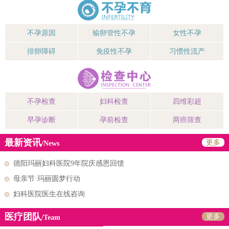
不孕原因
输卵管性不孕
女性不孕
排卵障碍
免疫性不孕
习惯性流产
不孕检查
妇科检查
四维彩超
早孕诊断
孕前检查
两癌筛查
最新资讯
更多
/News
德阳玛丽妇科医院9年院庆感恩回馈
母亲节·玛丽圆梦行动
妇科医院医生在线咨询
医疗团队
更多
/Team