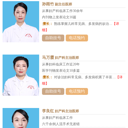
孙雨竹
副主任医师
从事妇产科临床工作30余年
内刊物上发表论文16篇
擅长：
熟练掌握儿科常见病、多发病的诊治…
【详
细】
自助挂号
电话预约
马万霞
妇产科主治医师
从事妇科临床工作近20年
医学刊物发表论文10多篇
擅长：
对诊治妇科常见病、多发病积累了丰富…
【详
细】
自助挂号
电话预约
李良红
妇产科主治医师
从事妇产科临床工作
六千余例人流手术无差错