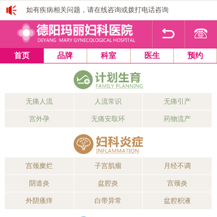
如有疾病相关问题，请在线咨询或拨打电话咨询
1
2
3
4
首页
品牌
科室
医生
预约
无痛人流
人流常识
无痛引产
宫外孕
无痛安取环
药物流产
宫颈糜烂
子宫肌瘤
月经不调
阴道炎
盆腔炎
宫颈炎
外阴瘙痒
白带异常
盆腔积液