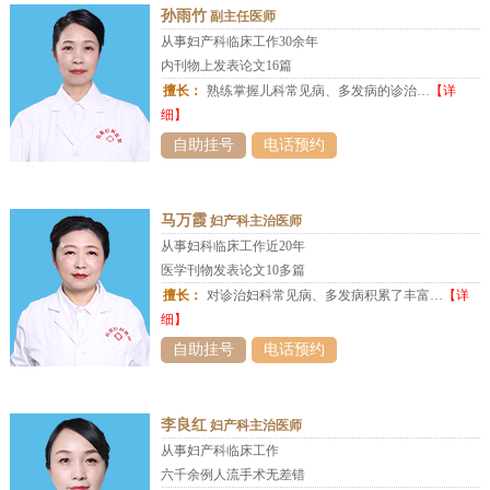
孙雨竹
副主任医师
从事妇产科临床工作30余年
内刊物上发表论文16篇
擅长：
熟练掌握儿科常见病、多发病的诊治…
【详
细】
自助挂号
电话预约
马万霞
妇产科主治医师
从事妇科临床工作近20年
医学刊物发表论文10多篇
擅长：
对诊治妇科常见病、多发病积累了丰富…
【详
细】
自助挂号
电话预约
李良红
妇产科主治医师
从事妇产科临床工作
六千余例人流手术无差错