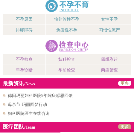
不孕原因
输卵管性不孕
女性不孕
排卵障碍
免疫性不孕
习惯性流产
不孕检查
妇科检查
四维彩超
早孕诊断
孕前检查
两癌筛查
最新资讯
更多
/News
德阳玛丽妇科医院9年院庆感恩回馈
母亲节·玛丽圆梦行动
妇科医院医生在线咨询
医疗团队
更多
/Team