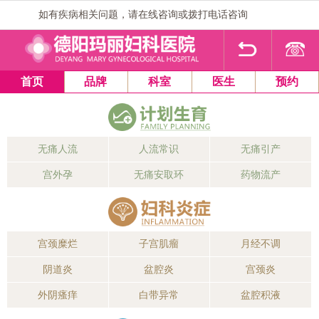
如有疾病相关问题，请在线咨询或拨打电话咨询
1
2
3
4
首页
品牌
科室
医生
预约
无痛人流
人流常识
无痛引产
宫外孕
无痛安取环
药物流产
宫颈糜烂
子宫肌瘤
月经不调
阴道炎
盆腔炎
宫颈炎
外阴瘙痒
白带异常
盆腔积液