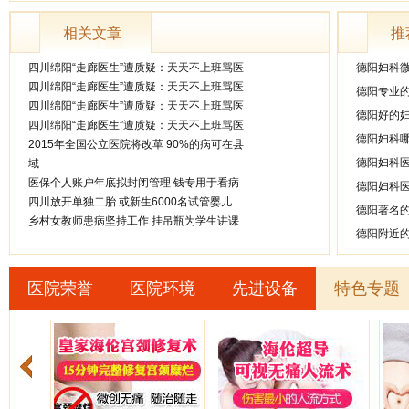
相关文章
推
四川绵阳“走廊医生”遭质疑：天天不上班骂医
德阳妇科
四川绵阳“走廊医生”遭质疑：天天不上班骂医
德阳专业
四川绵阳“走廊医生”遭质疑：天天不上班骂医
德阳好的
四川绵阳“走廊医生”遭质疑：天天不上班骂医
德阳妇科
2015年全国公立医院将改革 90%的病可在县
德阳妇科
域
医保个人账户年底拟封闭管理 钱专用于看病
德阳妇科
四川放开单独二胎 或新生6000名试管婴儿
德阳著名
乡村女教师患病坚持工作 挂吊瓶为学生讲课
德阳附近
医院荣誉
医院环境
先进设备
特色专题