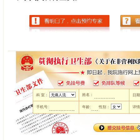
姓名：
科 室：
日
手机号:
年龄:
性别：
详