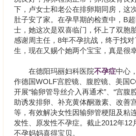
下，卢女士和老公在排卵期同房，这
肚子安了家。在孕早期的检查中，B
士，她这次是双喜临门，怀上了双胞
感谢周主任，8年不孕抗战，终于找对
生，现在又赐个她两个宝宝，真是很
在德阳玛丽妇科医院
不孕症
中心
作德国WOLF宫腔镜、腹腔镜、美国C
开展“输卵管导丝介入再通术”、“宫腹
助诱发排卵、补充黄体酮激素、改善
等，有效解决女性因输卵管梗阻及粘
发性、原发性不孕症。截止2012年12
不孕妈妈喜得宝贝。