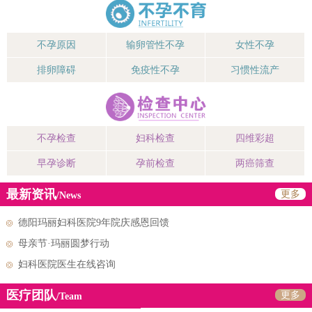
不孕原因
输卵管性不孕
女性不孕
排卵障碍
免疫性不孕
习惯性流产
不孕检查
妇科检查
四维彩超
早孕诊断
孕前检查
两癌筛查
最新资讯
更多
/News
德阳玛丽妇科医院9年院庆感恩回馈
母亲节·玛丽圆梦行动
妇科医院医生在线咨询
医疗团队
更多
/Team