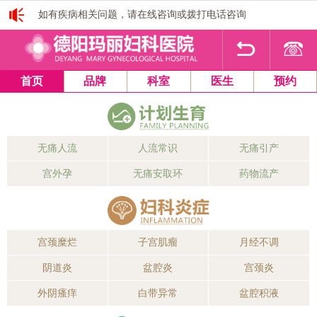
如有疾病相关问题，请在线咨询或拨打电话咨询
1
2
3
4
首页
品牌
科室
医生
预约
无痛人流
人流常识
无痛引产
宫外孕
无痛安取环
药物流产
宫颈糜烂
子宫肌瘤
月经不调
阴道炎
盆腔炎
宫颈炎
外阴瘙痒
白带异常
盆腔积液