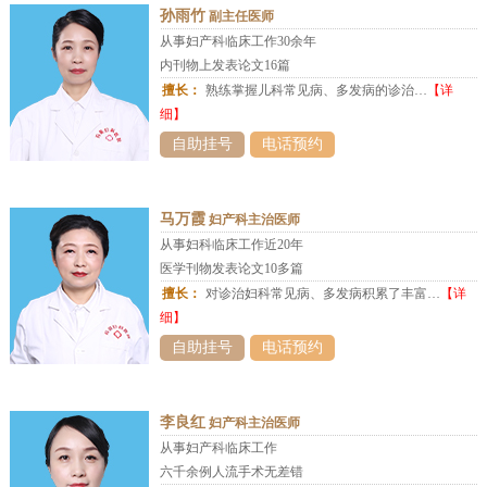
孙雨竹
副主任医师
从事妇产科临床工作30余年
内刊物上发表论文16篇
擅长：
熟练掌握儿科常见病、多发病的诊治…
【详
细】
自助挂号
电话预约
马万霞
妇产科主治医师
从事妇科临床工作近20年
医学刊物发表论文10多篇
擅长：
对诊治妇科常见病、多发病积累了丰富…
【详
细】
自助挂号
电话预约
李良红
妇产科主治医师
从事妇产科临床工作
六千余例人流手术无差错