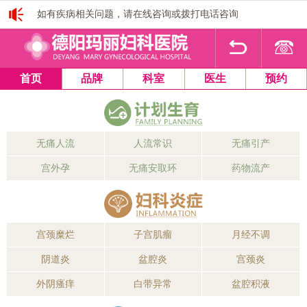
如有疾病相关问题，请在线咨询或拨打电话咨询
1
2
3
4
首页
品牌
科室
医生
预约
无痛人流
人流常识
无痛引产
宫外孕
无痛安取环
药物流产
宫颈糜烂
子宫肌瘤
月经不调
阴道炎
盆腔炎
宫颈炎
外阴瘙痒
白带异常
盆腔积液