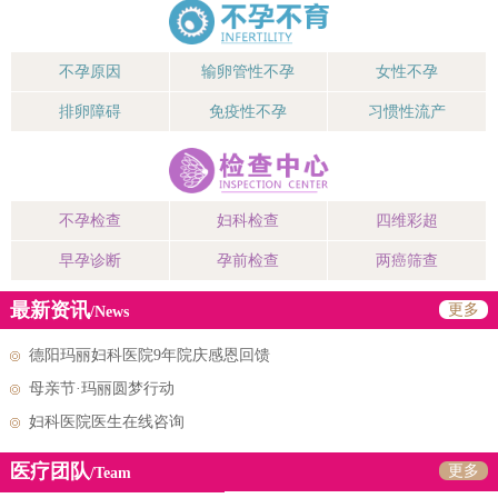
不孕原因
输卵管性不孕
女性不孕
排卵障碍
免疫性不孕
习惯性流产
不孕检查
妇科检查
四维彩超
早孕诊断
孕前检查
两癌筛查
最新资讯
更多
/News
德阳玛丽妇科医院9年院庆感恩回馈
母亲节·玛丽圆梦行动
妇科医院医生在线咨询
医疗团队
更多
/Team