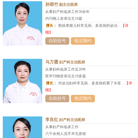
孙雨竹
副主任医师
从事妇产科临床工作30余年
内刊物上发表论文16篇
擅长：
熟练掌握儿科常见病、多发病的诊治…
【详
细】
自助挂号
电话预约
马万霞
妇产科主治医师
从事妇科临床工作近20年
医学刊物发表论文10多篇
擅长：
对诊治妇科常见病、多发病积累了丰富…
【详
细】
自助挂号
电话预约
李良红
妇产科主治医师
从事妇产科临床工作
六千余例人流手术无差错