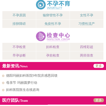
不孕原因
输卵管性不孕
女性不孕
排卵障碍
免疫性不孕
习惯性流产
不孕检查
妇科检查
四维彩超
早孕诊断
孕前检查
两癌筛查
最新资讯
更多
/News
德阳玛丽妇科医院9年院庆感恩回馈
母亲节·玛丽圆梦行动
妇科医院医生在线咨询
医疗团队
更多
/Team