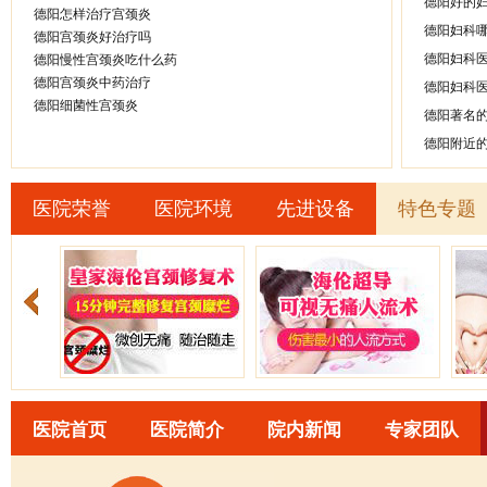
德阳好的
德阳怎样治疗宫颈炎
德阳妇科
德阳宫颈炎好治疗吗
德阳妇科
德阳慢性宫颈炎吃什么药
德阳宫颈炎中药治疗
德阳妇科
德阳细菌性宫颈炎
德阳著名
德阳附近
医院荣誉
医院环境
先进设备
特色专题
医院首页
医院简介
院内新闻
专家团队