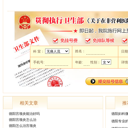
姓名：
科 室：
日
手机号:
年龄:
性别：
详
相关文章
推
德阳宫颈炎能治好吗
德阳妇科
德阳宫颈炎怎么治
德阳专业
德阳怎么治宫颈炎