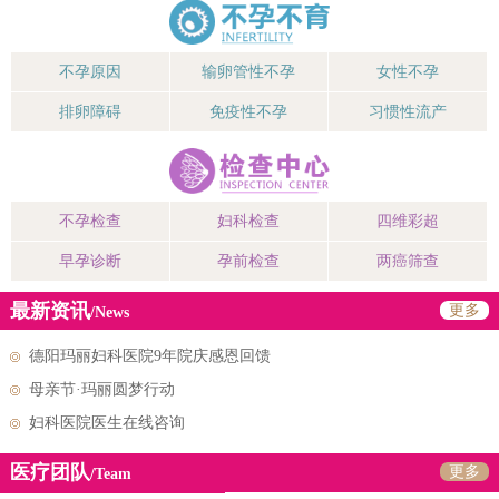
不孕原因
输卵管性不孕
女性不孕
排卵障碍
免疫性不孕
习惯性流产
不孕检查
妇科检查
四维彩超
早孕诊断
孕前检查
两癌筛查
最新资讯
更多
/News
德阳玛丽妇科医院9年院庆感恩回馈
母亲节·玛丽圆梦行动
妇科医院医生在线咨询
医疗团队
更多
/Team