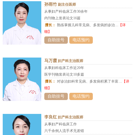
孙雨竹
副主任医师
从事妇产科临床工作30余年
内刊物上发表论文16篇
擅长：
熟练掌握儿科常见病、多发病的诊治…
【详
细】
自助挂号
电话预约
马万霞
妇产科主治医师
从事妇科临床工作近20年
医学刊物发表论文10多篇
擅长：
对诊治妇科常见病、多发病积累了丰富…
【详
细】
自助挂号
电话预约
李良红
妇产科主治医师
从事妇产科临床工作
六千余例人流手术无差错