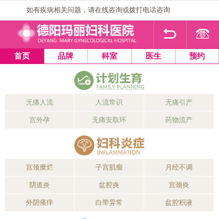
如有疾病相关问题，请在线咨询或拨打电话咨询
1
2
3
4
首页
品牌
科室
医生
预约
无痛人流
人流常识
无痛引产
宫外孕
无痛安取环
药物流产
宫颈糜烂
子宫肌瘤
月经不调
阴道炎
盆腔炎
宫颈炎
外阴瘙痒
白带异常
盆腔积液