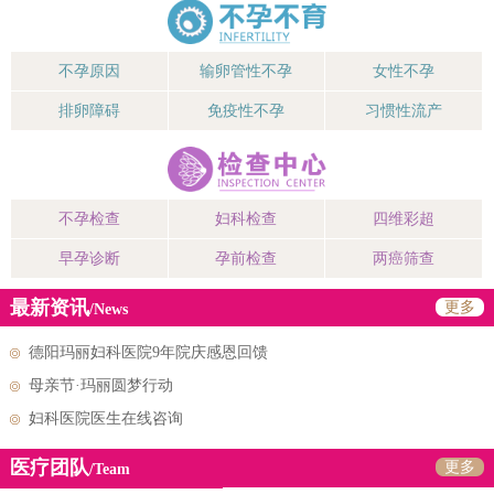
不孕原因
输卵管性不孕
女性不孕
排卵障碍
免疫性不孕
习惯性流产
不孕检查
妇科检查
四维彩超
早孕诊断
孕前检查
两癌筛查
最新资讯
更多
/News
德阳玛丽妇科医院9年院庆感恩回馈
母亲节·玛丽圆梦行动
妇科医院医生在线咨询
医疗团队
更多
/Team