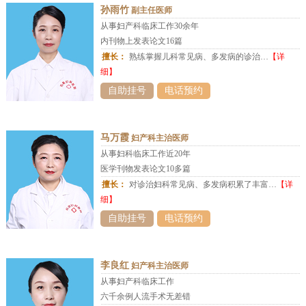
孙雨竹
副主任医师
从事妇产科临床工作30余年
内刊物上发表论文16篇
擅长：
熟练掌握儿科常见病、多发病的诊治…
【详
细】
自助挂号
电话预约
马万霞
妇产科主治医师
从事妇科临床工作近20年
医学刊物发表论文10多篇
擅长：
对诊治妇科常见病、多发病积累了丰富…
【详
细】
自助挂号
电话预约
李良红
妇产科主治医师
从事妇产科临床工作
六千余例人流手术无差错