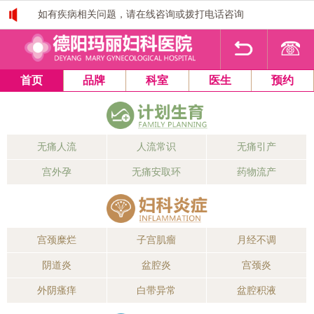
如有疾病相关问题，请在线咨询或拨打电话咨询
1
2
3
4
首页
品牌
科室
医生
预约
无痛人流
人流常识
无痛引产
宫外孕
无痛安取环
药物流产
宫颈糜烂
子宫肌瘤
月经不调
阴道炎
盆腔炎
宫颈炎
外阴瘙痒
白带异常
盆腔积液