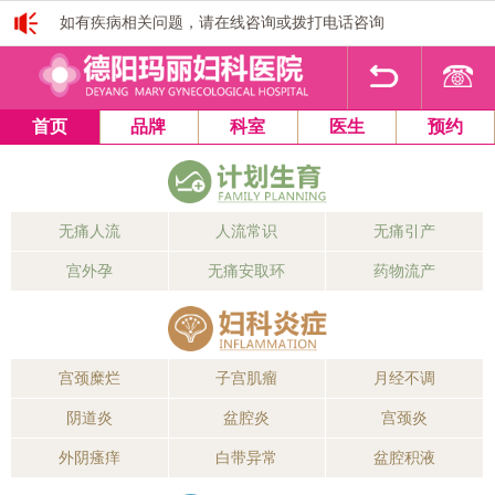
如有疾病相关问题，请在线咨询或拨打电话咨询
1
2
3
4
首页
品牌
科室
医生
预约
无痛人流
人流常识
无痛引产
宫外孕
无痛安取环
药物流产
宫颈糜烂
子宫肌瘤
月经不调
阴道炎
盆腔炎
宫颈炎
外阴瘙痒
白带异常
盆腔积液