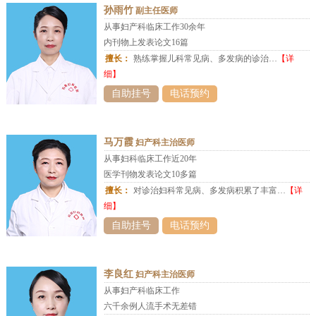
孙雨竹
副主任医师
从事妇产科临床工作30余年
内刊物上发表论文16篇
擅长：
熟练掌握儿科常见病、多发病的诊治…
【详
细】
自助挂号
电话预约
马万霞
妇产科主治医师
从事妇科临床工作近20年
医学刊物发表论文10多篇
擅长：
对诊治妇科常见病、多发病积累了丰富…
【详
细】
自助挂号
电话预约
李良红
妇产科主治医师
从事妇产科临床工作
六千余例人流手术无差错