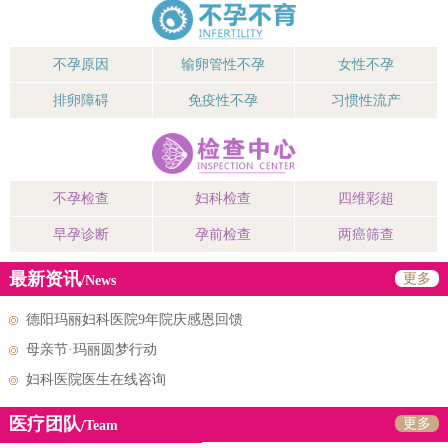
不孕原因
输卵管性不孕
女性不孕
排卵障碍
免疫性不孕
习惯性流产
不孕检查
妇科检查
四维彩超
早孕诊断
孕前检查
两癌筛查
最新资讯
更多
/News
德阳玛丽妇科医院9年院庆感恩回馈
母亲节·玛丽圆梦行动
妇科医院医生在线咨询
医疗团队
更多
/Team